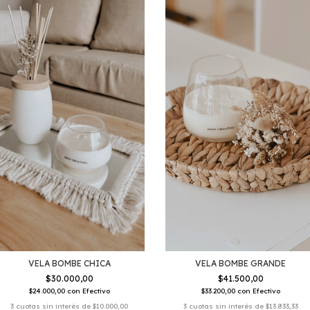
VELA BOMBE CHICA
VELA BOMBE GRANDE
$30.000,00
$41.500,00
$24.000,00
con
Efectivo
$33.200,00
con
Efectivo
3
cuotas sin interés de
$10.000,00
3
cuotas sin interés de
$13.833,33