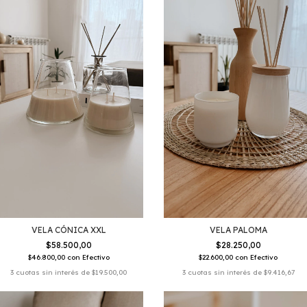
VELA CÓNICA XXL
VELA PALOMA
$58.500,00
$28.250,00
$46.800,00
con
Efectivo
$22.600,00
con
Efectivo
3
cuotas sin interés de
$19.500,00
3
cuotas sin interés de
$9.416,67