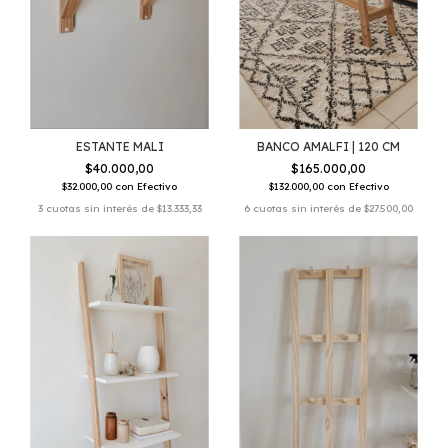
ESTANTE MALI
BANCO AMALFI | 120 CM
$40.000,00
$165.000,00
$32.000,00
con
Efectivo
$132.000,00
con
Efectivo
3
cuotas sin interés de
$13.333,33
6
cuotas sin interés de
$27.500,00