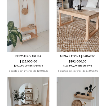
PERCHERO ARUBA
MESA RATONA | PARAÍSO
$125.000,00
$192.000,00
$100.000,00
con
Efectivo
$153.600,00
con
Efectivo
6
cuotas sin interés de
$20.833,33
6
cuotas sin interés de
$32.000,00