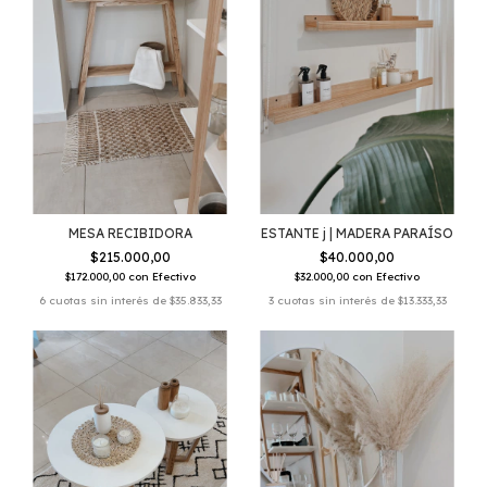
MESA RECIBIDORA
ESTANTE j | MADERA PARAÍSO
$215.000,00
$40.000,00
$172.000,00
con
Efectivo
$32.000,00
con
Efectivo
6
cuotas sin interés de
$35.833,33
3
cuotas sin interés de
$13.333,33