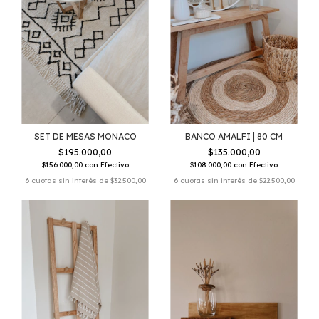
SET DE MESAS MONACO
BANCO AMALFI | 80 CM
$195.000,00
$135.000,00
$156.000,00
con
Efectivo
$108.000,00
con
Efectivo
6
cuotas sin interés de
$32.500,00
6
cuotas sin interés de
$22.500,00