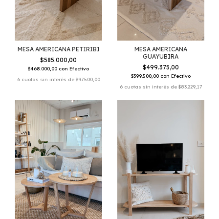
MESA AMERICANA PETIRIBI
MESA AMERICANA
GUAYUBIRA
$585.000,00
$499.375,00
$468.000,00
con
Efectivo
$399.500,00
con
Efectivo
6
cuotas sin interés de
$97.500,00
6
cuotas sin interés de
$83.229,17