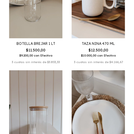
BOTELLA BREJAR 1 LT
TAZA NINA 470 ML
$11.500,00
$12.500,00
$9.200,00
con
Efectivo
$10.000,00
con
Efectivo
3
cuotas sin interés de
$3.833,33
3
cuotas sin interés de
$4.166,67