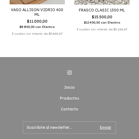
VASO ALLISON VIDRIO 400
FRASCO CLASIC 1300 ML
ML
$15.500,00
$11.000,00
$12.400,00
con
Efectivo
$8.800,00
con
Efectivo
3
cuotas sin interés de
$5.166,67
3
cuotas sin interés de
$3.666,67
Inicio
Productos
Contacto