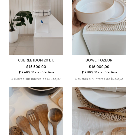
CUBREBIDON 20 LT.
BOWL TOZEUR
$15.500,00
$16.000,00
$12.400,00
con
Efectivo
$12.800,00
con
Efectivo
3
cuotas sin interés de
$5.166,67
3
cuotas sin interés de
$5.333,33