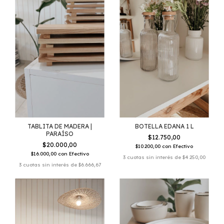
TABLITA DE MADERA |
BOTELLA EDANA 1 L
PARAÍSO
$12.750,00
$20.000,00
$10.200,00
con
Efectivo
$16.000,00
con
Efectivo
3
cuotas sin interés de
$4.250,00
3
cuotas sin interés de
$6.666,67