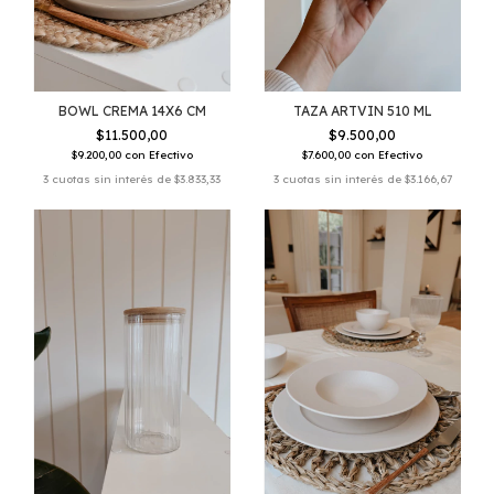
BOWL CREMA 14X6 CM
TAZA ARTVIN 510 ML
$11.500,00
$9.500,00
$9.200,00
con
Efectivo
$7.600,00
con
Efectivo
3
cuotas sin interés de
$3.833,33
3
cuotas sin interés de
$3.166,67