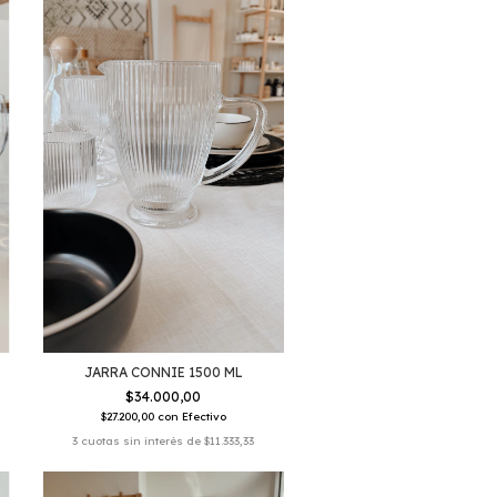
JARRA CONNIE 1500 ML
$34.000,00
$27.200,00
con
Efectivo
3
cuotas sin interés de
$11.333,33