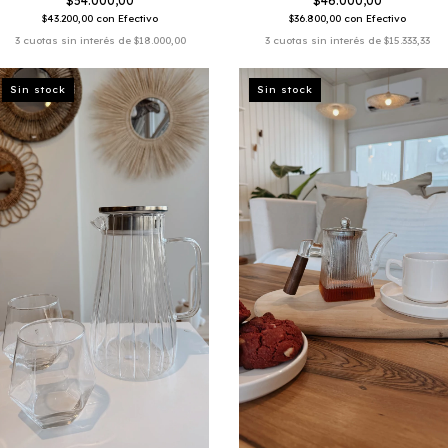
$54.000,00
$46.000,00
$43.200,00
con
Efectivo
$36.800,00
con
Efectivo
3
cuotas sin interés de
$18.000,00
3
cuotas sin interés de
$15.333,33
Sin stock
Sin stock