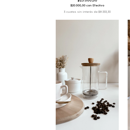
$25.000,00
$20.000,00
con
Efectivo
3
cuotas sin interés de
$8.333,33