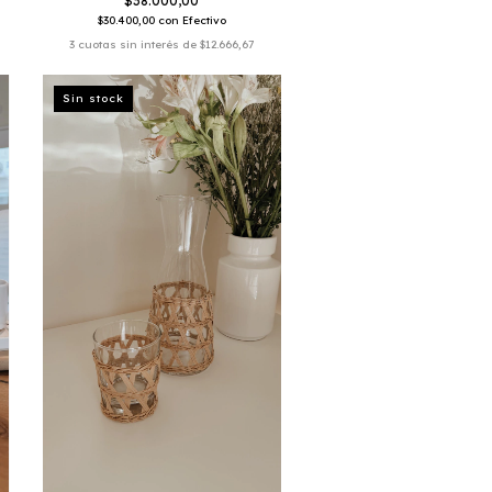
$38.000,00
$30.400,00
con
Efectivo
3
cuotas sin interés de
$12.666,67
Sin stock