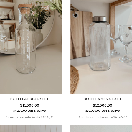
BOTELLA BREJAR 1 LT
BOTELLA MENA 1.3 LT
$11.500,00
$12.500,00
$9.200,00
con
Efectivo
$10.000,00
con
Efectivo
3
cuotas sin interés de
$3.833,33
3
cuotas sin interés de
$4.166,67