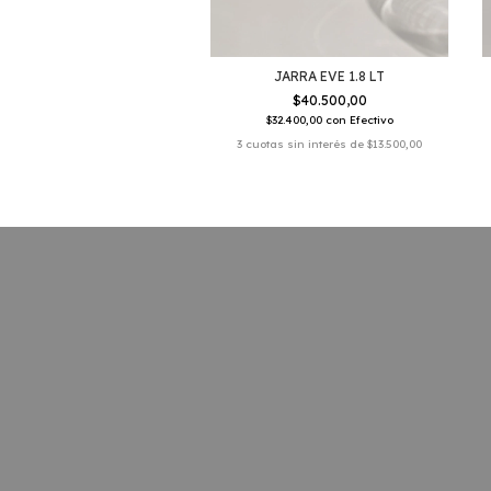
JARRA EVE 1.8 LT
$40.500,00
$32.400,00
con
Efectivo
3
cuotas sin interés de
$13.500,00