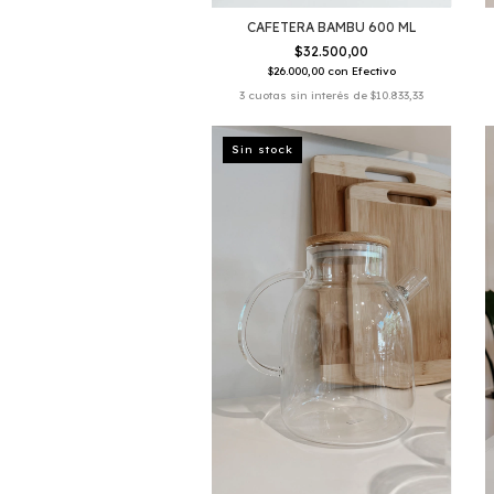
CAFETERA BAMBU 600 ML
$32.500,00
$26.000,00
con
Efectivo
3
cuotas sin interés de
$10.833,33
Sin stock