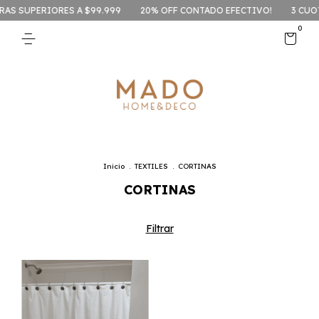
RAS SUPERIORES A $99.999
20% OFF CONTADO EFECTIVO!
3 CUOT
0
Inicio
.
TEXTILES
.
CORTINAS
CORTINAS
Filtrar