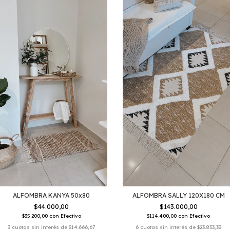
ALFOMBRA KANYA 50x80
ALFOMBRA SALLY 120X180 CM
$44.000,00
$143.000,00
$35.200,00
con
Efectivo
$114.400,00
con
Efectivo
3
cuotas sin interés de
$14.666,67
6
cuotas sin interés de
$23.833,33