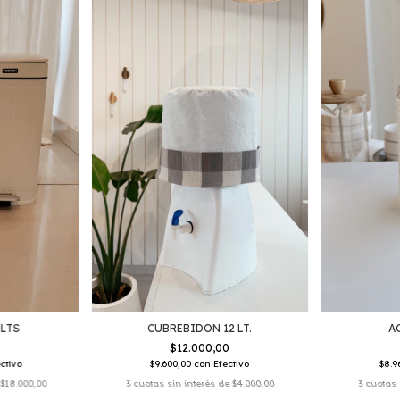
 LTS
CUBREBIDON 12 LT.
A
0
$12.000,00
ctivo
$9.600,00
con
Efectivo
$8.9
e
$18.000,00
3
cuotas sin interés de
$4.000,00
3
cuotas 