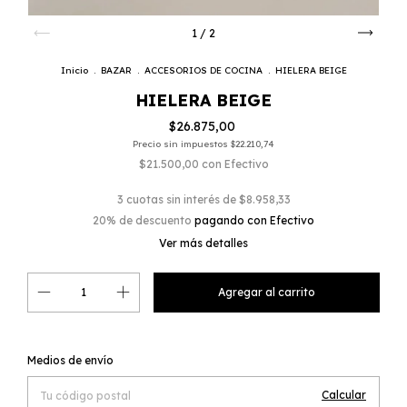
1
/
2
Inicio
.
BAZAR
.
ACCESORIOS DE COCINA
.
HIELERA BEIGE
HIELERA BEIGE
$26.875,00
Precio sin impuestos
$22.210,74
$21.500,00
con
Efectivo
3
cuotas sin interés de
$8.958,33
20% de descuento
pagando con Efectivo
Ver más detalles
Cambiar CP
Entregas para el CP:
Medios de envío
Calcular